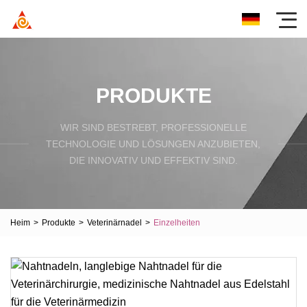
PRODUKTE
WIR SIND BESTREBT, PROFESSIONELLE
TECHNOLOGIE UND LÖSUNGEN ANZUBIETEN,
DIE INNOVATIV UND EFFEKTIV SIND.
Heim
>
Produkte
>
Veterinärnadel
>
Einzelheiten