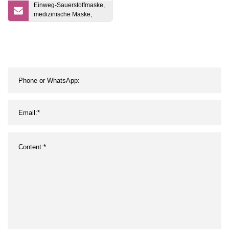
Einweg-Sauerstoffmaske,
medizinische Maske,
Sauerstoff-Gesichtsmaske
für Erwachsene mit
Schlauch ISO13485