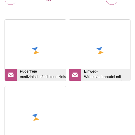
Puderfreie
Einweg-
medizinische/nichtmedizinische
Wirbelsäulennadel mit
Einweg-
Quincke-Spitze, 25 g, für
Untersuchungshandschuhe
Anästhesiezwecke
aus Nitril in
Weiß/Schwarz/Blau/Rosa mit
CE