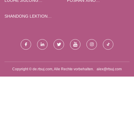
LUOHE JIULONG
FOSHAN XINO
HYDRAULISCH
TECHNOLOGIE CO., LTD
TECHNOLOGIE CO., LTD
SHANDONG LEKTION
DROHNE TECHNOLOGIE CO.,
LTD.
Copyright © de.rtsuj.com, Alle Rechte vorbehalten.
alex@rtsuj.com