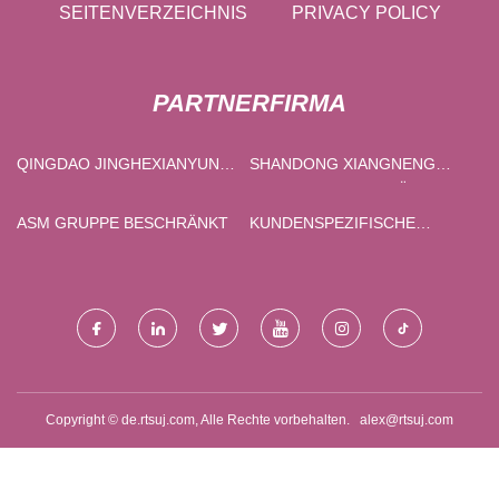
SEITENVERZEICHNIS
PRIVACY POLICY
PARTNERFIRMA
QINGDAO JINGHEXIANYUN
SHANDONG XIANGNENG
FRISCH TRANSPORT
INTELLIGENT AUSRÜSTUNG
INTERNATIONAL HANDEL
TECHNOLOGIE CO., LTD
ASM GRUPPE BESCHRÄNKT
KUNDENSPEZIFISCHE
CO., GMBH.
ABWASSERBEHANDLUNGSANLA
Copyright © de.rtsuj.com, Alle Rechte vorbehalten.
alex@rtsuj.com