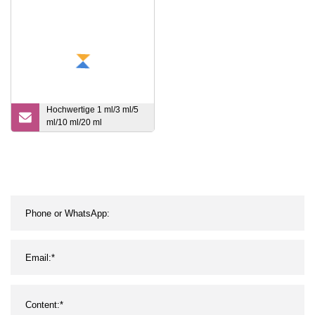
Hochwertige 1 ml/3 ml/5
ml/10 ml/20 ml
Kunststoff/Glas OEM
China Sterile Medical
Supply Chirurgische
vorgefüllte Spülspritze