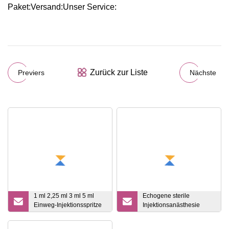
Paket:Versand:Unser Service:
Zurück zur Liste
Previers
Nächste
1 ml 2,25 ml 3 ml 5 ml
Echogene sterile
Einweg-Injektionsspritze
Injektionsanästhesie
aus medizinischem Glas
mediale epidurale
Spinalnadel