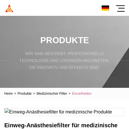
PRODUKTE
WIR SIND BESTREBT, PROFESSIONELLE
TECHNOLOGIE UND LÖSUNGEN ANZUBIETEN,
DIE INNOVATIV UND EFFEKTIV SIND.
Heim
>
Produkte
>
Medizinischer Filter
>
Einzelheiten
Einweg-Anästhesiefilter für medizinische