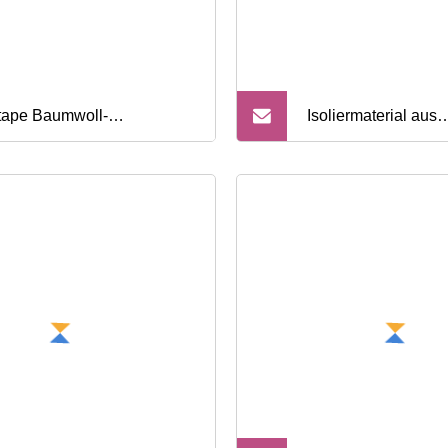
tape Baumwoll-
Isoliermaterial aus
eisologie-Tape, Sport-Tape,
Baumwollband für
geschnittenes Kinesiologie-
Elektromotoren
e, Muskel-Therapie-Tape,
per-Tape, Brust-Tape,
st-Lift-Tape, 5 cm x 5 m, CE
 FDA