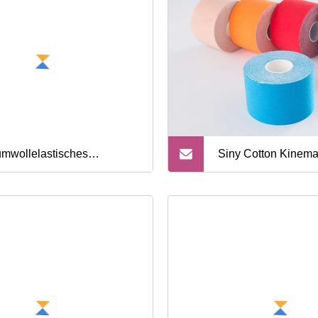
zertifiziert
Kinesiologie-Tape-
Kompressionsband
mwollelastisches
Siny Cotton Kinema
esiologie-Physiotherapie-
Medical Supply Spor
kel-Kinesio-Sportband
Sportband