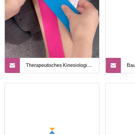
Fitnessstudio-Sport
FDA-
Therapeutisches Kinesiologie-
Bau
Tape aus Baumwolle, Physio-
Kin
Tape
Mus