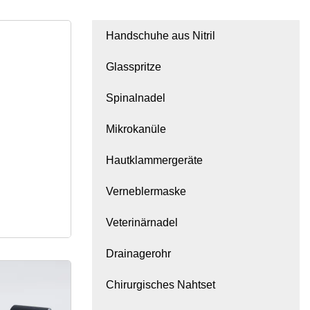
Handschuhe aus Nitril
Glasspritze
Spinalnadel
Mikrokanüle
Hautklammergeräte
Verneblermaske
Veterinärnadel
Drainagerohr
erdichtes
Chirurgisches Nahtset
es Sport-