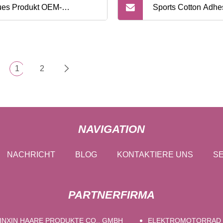
es Produkt OEM-
Sports Cotton Adhe
eptiertes medizinisches
Trainer′ S Athletic 
serdichtes Baumwoll-
Klebeband
1
2
stisches Sport-Kinesiologie-
e-Kompressionsband
NAVIGATION
NACHRICHT
BLOG
KONTAKTIERE UNS
SE
PARTNERFIRMA
INXIN HAARE PRODUKTE CO., GMBH
ELEKTROMOTORRAD 