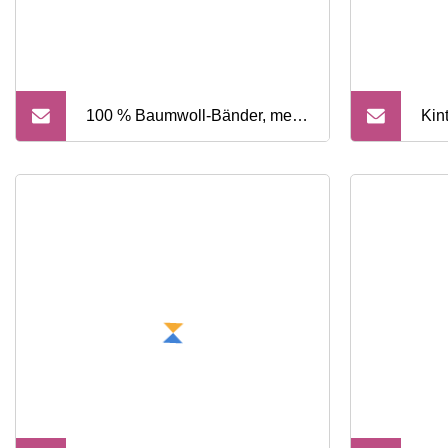
100 % Baumwoll-Bänder, mehr
Kin
selbstklebende Bandage,
Kin
weißes starres Sportband,
vor
Muskelband, sportliches Band,
Tap
Sportband, medizinisches
Kör
Band
Bru
ISO