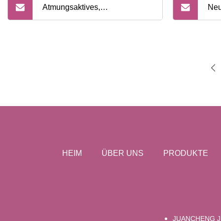
Atmungsaktives,
Neu
wasserdichtes Baumwoll-
akz
Elastik-Hochleistungs-
was
Therapie-Muskelsport-
ela
Kinesiologie-Sporttape
Tap
HEIM
ÜBER UNS
PRODUKTE
JUANCHENG J