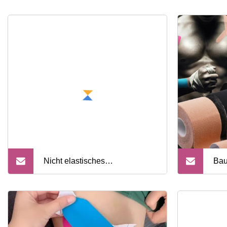
Nicht elastisches
Bau
Umreifungsband aus 100 %
Kin
Baumwolle für den
kos