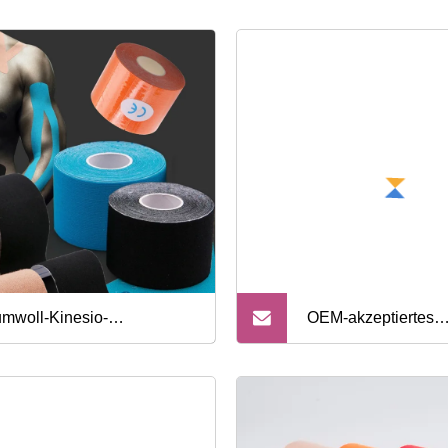
mwoll-Kinesio-
OEM-akzeptiertes
esiologie-Tape ohne Latex,
medizinisches wass
tenlose Muster und CE-
Baumwoll-elastisch