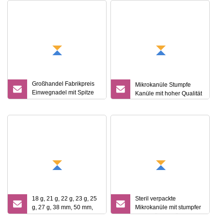
Großhandel Fabrikpreis
Mikrokanüle Stumpfe
Einwegnadel mit Spitze
Kanüle mit hoher Qualität
18g 20g 25g 30g 30mm
50mm 70mm
Edelstahlspritze
Mikronadel stumpfe
Kanüle für Hyaluronsäure
18 g, 21 g, 22 g, 23 g, 25
Steril verpackte
g, 27 g, 38 mm, 50 mm,
Mikrokanüle mit stumpfer
medizinische Nadel mit
Spitze für Hautfüller