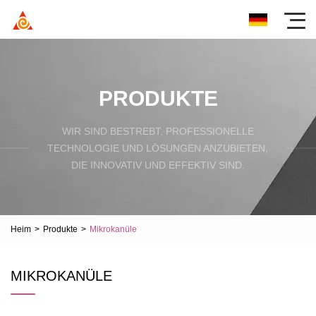
PRODUKTE
WIR SIND BESTREBT, PROFESSIONELLE
TECHNOLOGIE UND LÖSUNGEN ANZUBIETEN,
DIE INNOVATIV UND EFFEKTIV SIND.
Heim
>
Produkte
>
Mikrokanüle
MIKROKANÜLE