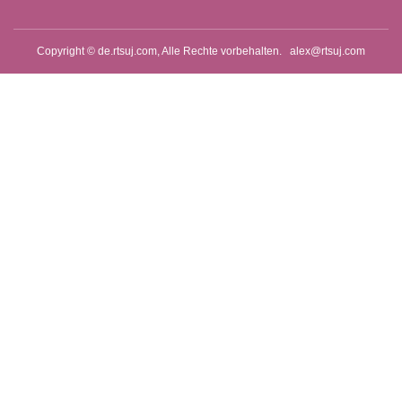
Copyright © de.rtsuj.com, Alle Rechte vorbehalten.
alex@rtsuj.com