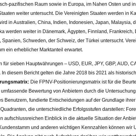
tisch-pazifischen Raum sowie in Europa, im Nahen Osten und in 
aaten weiter untersucht. Die Vereinigten Staaten werden in Kali
ird in Australien, China, Indien, Indonesien, Japan, Malaysia,
a werden weiter in Dänemark, Ägypten, Finnland, Frankreich, De
 Spanien, Schweden, der Schweiz, der Türkei untersucht. Verei
 ein erheblicher Marktanteil erwartet.
sen für sieben Hauptwährungen – USD, EUR, JPY, GBP, AUD, 
n. In diesem Bericht gelten die Jahre 2018 bis 2021 als historis
rungsmatrix:
Die FPNV-Positionierungsmatrix ist für die Beurt
ne umfassende Bewertung von Anbietern durch die Untersuchun
s Benutzern, fundierte Entscheidungen auf der Grundlage ihrer 
uadranten, die unterschiedliche Erfolgsstufen darstellen: Forefr
n aufschlussreichen Einblick in die aktuelle Situation der Anb
 Kundenstamm und anderen wichtigen Kennzahlen können wir Un