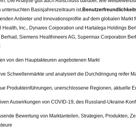
ln. Die Analyse gibt auch Aufschluss darüber, wie wettbewerbs
ntersuchten Basisjahreszeitraum ist.
Benutzerfreundlichkeit
nden Anbieter und Innovationsprofile auf dem globalen Markt f
l Health, Inc., Dynarex Corporation und Hartalega Holdings Be
ion Berhad, Siemens Healthineers AG, Supermax Corporation Be
:
 den von den Hauptakteuren angebotenen Markt
rative Schwellenmärkte und analysiert die Durchdringung reifer 
r neue Produkteinführungen, unerschlossene Regionen, aktuelle 
tiven Auswirkungen von COVID-19, des Russland-Ukraine-Konfli
sende Bewertung von Marktanteilen, Strategien, Produkten, Ze
kteure