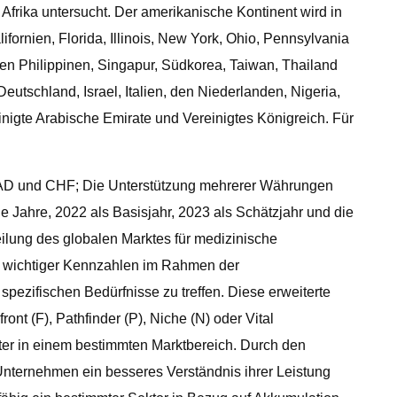
Afrika untersucht. Der amerikanische Kontinent wird in
fornien, Florida, Illinois, New York, Ohio, Pennsylvania
 den Philippinen, Singapur, Südkorea, Taiwan, Thailand
utschland, Israel, Italien, den Niederlanden, Nigeria,
nigte Arabische Emirate und Vereinigtes Königreich. Für
CAD und CHF; Die Unterstützung mehrerer Währungen
che Jahre, 2022 als Basisjahr, 2023 als Schätzjahr und die
eilung des globalen Marktes für medizinische
g wichtiger Kennzahlen im Rahmen der
spezifischen Bedürfnisse zu treffen. Diese erweiterte
ont (F), Pathfinder (P), Niche (N) oder Vital
ieter in einem bestimmten Marktbereich. Durch den
ternehmen ein besseres Verständnis ihrer Leistung