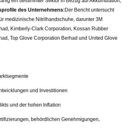
fähig ein bestimmter Sektor in Bezug auf Akkumulation,
sprofile des Unternehmens:
Der Bericht untersucht
ür medizinische Nitrilhandschuhe, darunter 3M
rhad, Kimberly-Clark Corporation, Kossan Rubber
rhad, Top Glove Corporation Berhad und United Glove
Marktsegmente
Entwicklungen und Investitionen
kts und der hohen Inflation
rtifizierungen, behördlichen Genehmigungen,