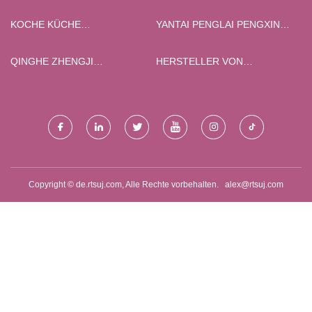
STORAGE EQUIPMENT CO.,
INTERNATIONAL CO., GMBH
LTD.
KOCHE KÜCHE
YANTAI PENGLAI PENGXIN
AUSSTATTUNG CO., LTD
LANDWIRTSCHAFTLICHE
MASCHINERIE CO., LTD.
QINGHE ZHENGJI
HERSTELLER VON
AUTOMOBIL TEILE CO., LTD.
LINEARLAGERN IN CHINA
Copyright © de.rtsuj.com, Alle Rechte vorbehalten.
alex@rtsuj.com