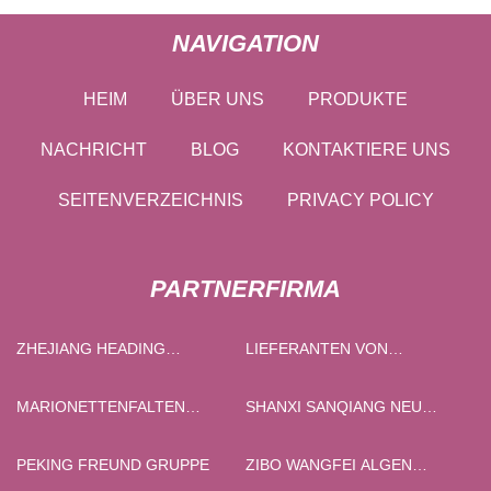
NAVIGATION
HEIM
ÜBER UNS
PRODUKTE
NACHRICHT
BLOG
KONTAKTIERE UNS
SEITENVERZEICHNIS
PRIVACY POLICY
PARTNERFIRMA
ZHEJIANG HEADING
LIEFERANTEN VON
ENVIRONMENT
GESTANZTEN AUFKLEBERN
TECHNOLOGY CO., LTD
AUS CHINA
MARIONETTENFALTEN
SHANXI SANQIANG NEU
OPERATION
ENERGIE WISSENSCHAFT
UND TECHNOLOGIE CO., LTD
PEKING FREUND GRUPPE
ZIBO WANGFEI ALGEN
TECHNIK CO., LTD.