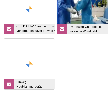
CE FDA Lila/Rosa medizinisches
Ly Einweg-Chirurgieset
Versorgungspulver Einweg-Violett-
für sterile Wundnaht
Blau-Nitril-Untersuchung Latexfreie
Untersuchung Vinyl Hersteller von
nicht sterilen
Lebensmittelinspektionshandschuhen
Einweg-
Hautklammergerät