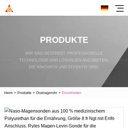
PRODUKTE
WIR SIND BESTREBT, PROFESSIONELLE
TECHNOLOGIE UND LÖSUNGEN ANZUBIETEN,
DIE INNOVATIV UND EFFEKTIV SIND.
Heim
>
Produkte
>
Drainagerohr
>
Einzelheiten