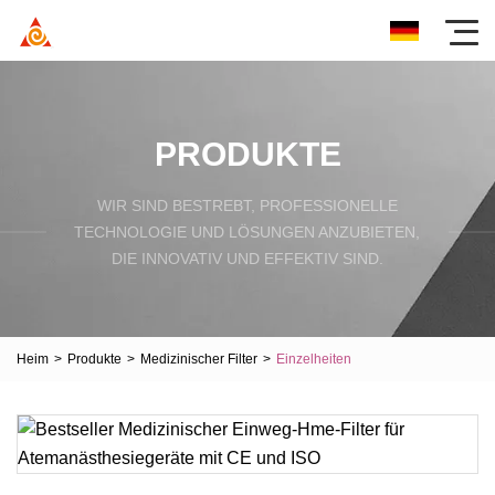
PRODUKTE
WIR SIND BESTREBT, PROFESSIONELLE
TECHNOLOGIE UND LÖSUNGEN ANZUBIETEN,
DIE INNOVATIV UND EFFEKTIV SIND.
Heim
>
Produkte
>
Medizinischer Filter
>
Einzelheiten