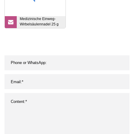
Medizinische Einweg-
Wirbelsäulennadel 25 g
Spinalanästhesienadel
für Lumbalpunktion