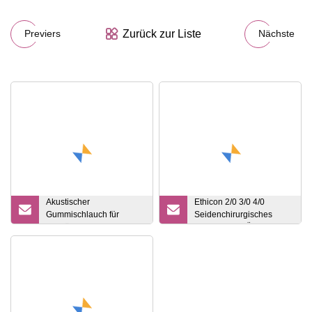
Zurück zur Liste
Previers
Nächste
Akustischer
Ethicon 2/0 3/0 4/0
Gummischlauch für
Seidenchirurgisches
Entwässerungsleitungen
Nahtmaterial-Übungsset
für Baumaterialien
ohne Nadel