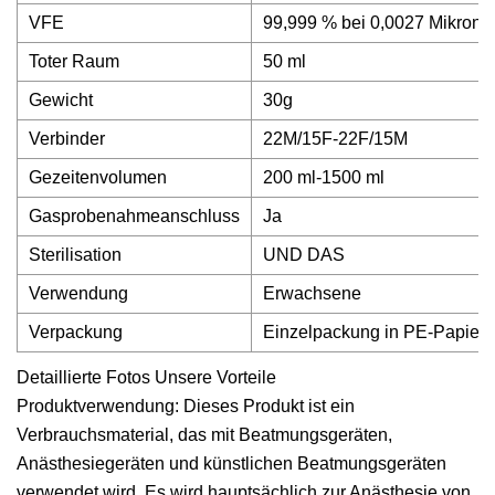
VFE
99,999 % bei 0,0027 Mikron
Toter Raum
50 ml
Gewicht
30g
Verbinder
22M/15F-22F/15M
Gezeitenvolumen
200 ml-1500 ml
Gasprobenahmeanschluss
Ja
Sterilisation
UND DAS
Verwendung
Erwachsene
Verpackung
Einzelpackung in PE-Papiertü
Detaillierte Fotos Unsere Vorteile
Produktverwendung: Dieses Produkt ist ein
Verbrauchsmaterial, das mit Beatmungsgeräten,
Anästhesiegeräten und künstlichen Beatmungsgeräten
verwendet wird. Es wird hauptsächlich zur Anästhesie von