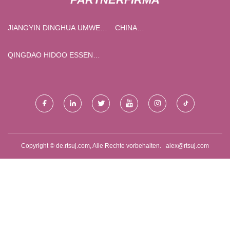
JIANGYIN DINGHUA UMWELT
CHINA
SCHUTZ TECHNOLOGIE CO.,
EDELSTAHLROHRLIEFERANTEN
LTD
QINGDAO HIDOO ESSEN
ZUTATEN CO., LTD.
Copyright © de.rtsuj.com, Alle Rechte vorbehalten.
alex@rtsuj.com