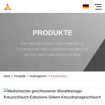
PRODUKTE
WIR SIND BESTREBT, PROFESSIONELLE
TECHNOLOGIE UND LÖSUNGEN ANZUBIETEN,
DIE INNOVATIV UND EFFEKTIV SIND.
Heim
>
Produkte
>
Drainagerohr
>
Einzelheiten