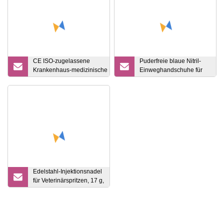
CE ISO-zugelassene
Puderfreie blaue Nitril-
Krankenhaus-medizinische PVC-
Einweghandschuhe für
Einweg-Sauerstoff-
Untersuchungen
Gesichtsmaske/Verneblermasken-
Set/Venturi-
Maske/Sauerstoffmaske mit
Reservoirbeutel
Edelstahl-Injektionsnadel
für Veterinärspritzen, 17 g,
CE ISO