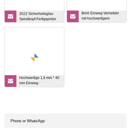
Bm® Einweg-Vernebler
2022 Sicherheitsglas-
mit hochwertigem
Spiralkopf-Fertigspritze
medizinischem PVC-
Mundstück und Schlauch
Hochwertige 1,6 mm * 40
mm Einweg-
Veterinärnadel mit
Aluminiumnabe für die
Medizin