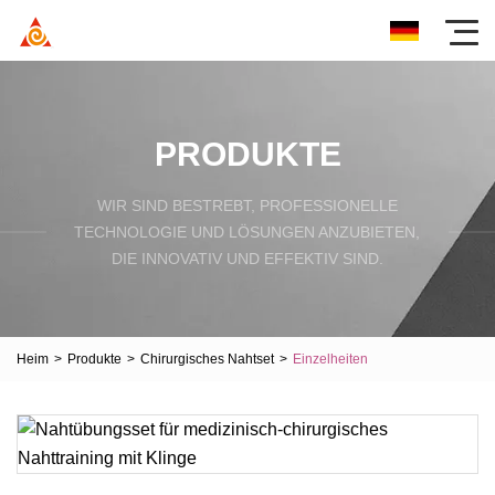
PRODUKTE
WIR SIND BESTREBT, PROFESSIONELLE
TECHNOLOGIE UND LÖSUNGEN ANZUBIETEN,
DIE INNOVATIV UND EFFEKTIV SIND.
Heim
>
Produkte
>
Chirurgisches Nahtset
>
Einzelheiten