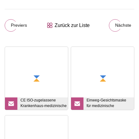
Zurück zur Liste
Previers
Nächste
CE ISO-zugelassene
Einweg-Gesichtsmaske
Krankenhaus-medizinische PVC-
für medizinische
Einweg-Sauerstoff-
Versorgung,
Gesichtsmaske/Verneblermasken-
Sauerstoffmaske,
Set/Venturi-
Vernebler, Aerosol-
Maske/Sauerstoffmaske mit
Zerstäubungsmaske,
Reservoirbeutel
China-Fabrik, Großhandel