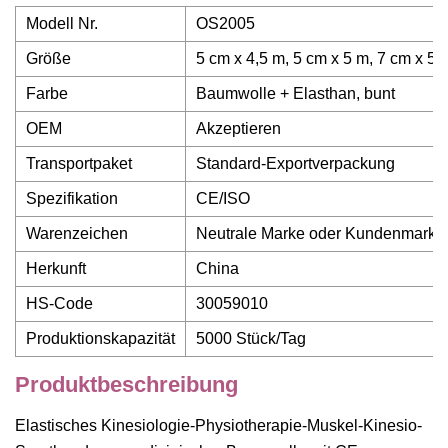
Modell Nr.
OS2005
Größe
5 cm x 4,5 m, 5 cm x 5 m, 7 cm x 5 
Farbe
Baumwolle + Elasthan, bunt
OEM
Akzeptieren
Transportpaket
Standard-Exportverpackung
Spezifikation
CE/ISO
Warenzeichen
Neutrale Marke oder Kundenmarke
Herkunft
China
HS-Code
30059010
Produktionskapazität
5000 Stück/Tag
Produktbeschreibung
Elastisches Kinesiologie-Physiotherapie-Muskel-Kinesio-