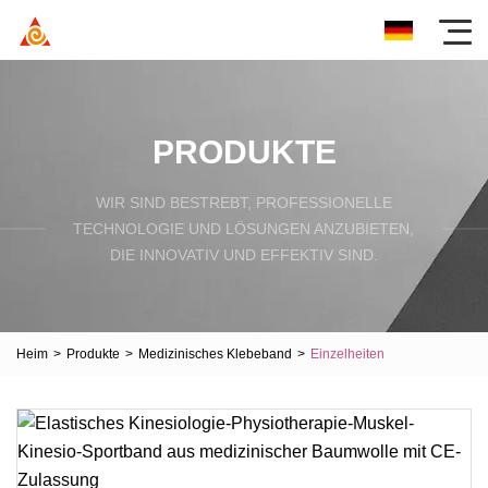
PRODUKTE
WIR SIND BESTREBT, PROFESSIONELLE
TECHNOLOGIE UND LÖSUNGEN ANZUBIETEN,
DIE INNOVATIV UND EFFEKTIV SIND.
Heim
>
Produkte
>
Medizinisches Klebeband
>
Einzelheiten