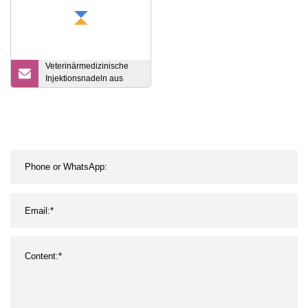
mit ISO, FDA, niedriger
Preis
Veterinärmedizinische
Injektionsnadeln aus
Aluminium mit Nabe für
Hunde und Tiere für eine
lange Haltbarkeit des
Tieres