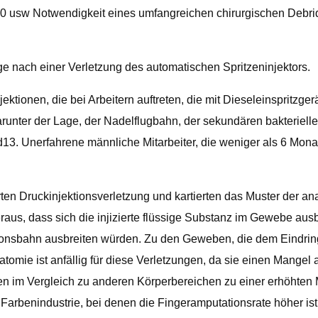
10 usw Notwendigkeit eines umfangreichen chirurgischen Debri
ge nach einer Verletzung des automatischen Spritzeninjektors.
ektionen, die bei Arbeitern auftreten, die mit Dieseleinspritz
unter der Lage, der Nadelflugbahn, der sekundären bakteriellen
d13. Unerfahrene männliche Mitarbeiter, die weniger als 6 Mon
ten Druckinjektionsverletzung und kartierten das Muster der an
 dass sich die injizierte flüssige Substanz im Gewebe ausbreite
ektionsbahn ausbreiten würden. Zu den Geweben, die dem Eindrin
e ist anfällig für diese Verletzungen, da sie einen Mangel a
n im Vergleich zu anderen Körperbereichen zu einer erhöhten M
 Farbenindustrie, bei denen die Fingeramputationsrate höher i