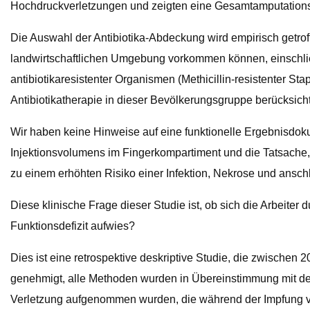
Hochdruckverletzungen und zeigten eine Gesamtamputationsr
Die Auswahl der Antibiotika-Abdeckung wird empirisch getr
landwirtschaftlichen Umgebung vorkommen können, einschließ
antibiotikaresistenter Organismen (Methicillin-resistenter St
Antibiotikatherapie in dieser Bevölkerungsgruppe berücksich
Wir haben keine Hinweise auf eine funktionelle Ergebnisdo
Injektionsvolumens im Fingerkompartiment und die Tatsache
zu einem erhöhten Risiko einer Infektion, Nekrose und ansc
Diese klinische Frage dieser Studie ist, ob sich die Arbeite
Funktionsdefizit aufwies?
Dies ist eine retrospektive deskriptive Studie, die zwisch
genehmigt, alle Methoden wurden in Übereinstimmung mit den 
Verletzung aufgenommen wurden, die während der Impfung von