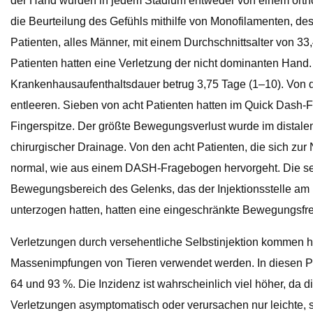
der Hand wurden in jedem Stadium entweder von einem ortho
die Beurteilung des Gefühls mithilfe von Monofilamenten, 
Patienten, alles Männer, mit einem Durchschnittsalter von 3
Patienten hatten eine Verletzung der nicht dominanten Hand
Krankenhausaufenthaltsdauer betrug 3,75 Tage (1–10). Von 
entleeren. Sieben von acht Patienten hatten im Quick Dash-F
Fingerspitze. Der größte Bewegungsverlust wurde im distale
chirurgischer Drainage. Von den acht Patienten, die sich zur
normal, wie aus einem DASH-Fragebogen hervorgeht. Die sen
Bewegungsbereich des Gelenks, das der Injektionsstelle am nä
unterzogen hatten, hatten eine eingeschränkte Bewegungsfrei
Verletzungen durch versehentliche Selbstinjektion kommen häu
Massenimpfungen von Tieren verwendet werden. In diesen Pop
64 und 93 %. Die Inzidenz ist wahrscheinlich viel höher, da 
Verletzungen asymptomatisch oder verursachen nur leichte, sel