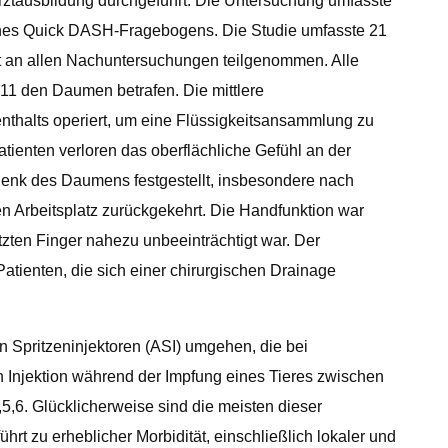
ztausbildung durchgeführt. Die Untersuchung umfasste
eines Quick DASH-Fragebogens. Die Studie umfasste 21
cht an allen Nachuntersuchungen teilgenommen. Alle
11 den Daumen betrafen. Die mittlere
thalts operiert, um eine Flüssigkeitsansammlung zu
tienten verloren das oberflächliche Gefühl an der
lenk des Daumens festgestellt, insbesondere nach
en Arbeitsplatz zurückgekehrt. Die Handfunktion war
ten Finger nahezu unbeeinträchtigt war. Der
atienten, die sich einer chirurgischen Drainage
n Spritzeninjektoren (ASI) umgehen, die bei
n Injektion während der Impfung eines Tieres zwischen
5,6. Glücklicherweise sind die meisten dieser
rt zu erheblicher Morbidität, einschließlich lokaler und