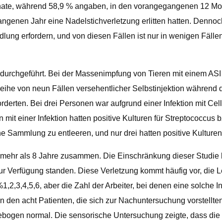
nate, während 58,9 % angaben, in den vorangegangenen 12 Mona
ngenen Jahr eine Nadelstichverletzung erlitten hatten. Dennoc
ndlung erfordern, und von diesen Fällen ist nur in wenigen Fäll
n durchgeführt. Bei der Massenimpfung von Tieren mit einem AS
e Reihe von neun Fällen versehentlicher Selbstinjektion während 
orderten. Bei drei Personen war aufgrund einer Infektion mit Cel
n mit einer Infektion hatten positive Kulturen für Streptococc
 Sammlung zu entleeren, und nur drei hatten positive Kulturen
 mehr als 8 Jahre zusammen. Die Einschränkung dieser Studie li
r Verfügung standen. Diese Verletzung kommt häufig vor, die Le
2,3,4,5,6, aber die Zahl der Arbeiter, bei denen eine solche Inf
on den acht Patienten, die sich zur Nachuntersuchung vorstellte
bogen normal. Die sensorische Untersuchung zeigte, dass die