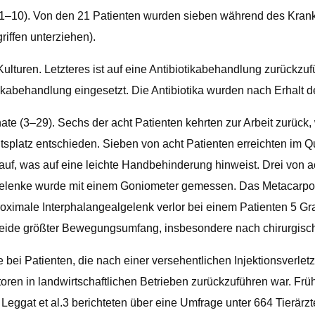
 (1–10). Von den 21 Patienten wurden sieben während des Kran
riffen unterziehen).
Kulturen. Letzteres ist auf eine Antibiotikabehandlung zurückzu
abehandlung eingesetzt. Die Antibiotika wurden nach Erhalt de
te (3–29). Sechs der acht Patienten kehrten zur Arbeit zurück,
itsplatz entschieden. Sieben von acht Patienten erreichten im
uf, was auf eine leichte Handbehinderung hinweist. Drei von ac
gelenke wurde mit einem Goniometer gemessen. Das Metacarpop
ximale Interphalangealgelenk verlor bei einem Patienten 5 Gr
eide größter Bewegungsumfang, insbesondere nach chirurgisch
 bei Patienten, die nach einer versehentlichen Injektionsverle
oren in landwirtschaftlichen Betrieben zurückzuführen war. Frü
Leggat et al.3 berichteten über eine Umfrage unter 664 Tierärzt