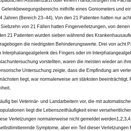
pädischen Assistenzarzt oder einem Handchirurgen mit Fachar
des Gelenkbewegungsbereichs mithilfe eines Goniometers und 
3,4 Jahren (Bereich 23–44). Von den 21 Patienten hatten nur a
. Siebzehn von 21 Fällen hatten Fingerverletzungen, von denen 
den 21 Patienten wurden sieben während des Krankenhausaufen
ragebogen die niedrigsten Behinderungswerte. Drei von acht Pa
n Interphalangealgelenk des Fingers oder im Interphalangealge
 Nachuntersuchung vorstellten, waren die meisten wieder an ihr
sorische Untersuchung zeigte, dass die Empfindung am verletz
chsten liegt, war normalerweise am stärksten beeinträchtigt. P
heit.
fig bei Veterinär- und Landarbeitern vor, die mit automatische
ulationen liegt die Lebenszeithäufigkeit einer versehentliche
diese Verletzungen normalerweise nicht gemeldet werden1,2,3,4,
bstlimitierende Symptome, aber ein Teil dieser Verletzungen füh