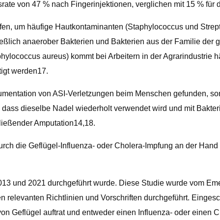
ate von 47 % nach Fingerinjektionen, verglichen mit 15 % fü
offen, um häufige Hautkontaminanten (Staphylococcus und Stre
lich anaerober Bakterien und Bakterien aus der Familie der g
aphylococcus aureus) kommt bei Arbeitern in der Agrarindustrie h
tigt werden17.
kumentation von ASI-Verletzungen beim Menschen gefunden, so
, dass dieselbe Nadel wiederholt verwendet wird und mit Bakt
hließender Amputation14,18.
r durch die Geflügel-Influenza- oder Cholera-Impfung an der Han
en 2013 und 2021 durchgeführt wurde. Diese Studie wurde vom 
relevanten Richtlinien und Vorschriften durchgeführt. Eingesc
 Geflügel auftrat und entweder einen Influenza- oder einen Ch