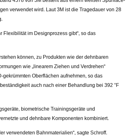
beband 4578 von 3M besteht aus einem weißen Spunlace-
ragen verwendet wird. Laut 3M ist die Tragedauer von 28
g.
 Flexibilität im Designprozess gibt“, so das
erstehen können, zu Produkten wie der dehnbaren
Verformungen wie „linearem Ziehen und Verdrehen“
3D-gekrümmten Oberflächen aufnehmen, so das
ebeständigkeit auch nach einer Behandlung bei 392 °F
sgeräte, biometrische Trainingsgeräte und
e vernetzte und dehnbare Komponenten kombiniert.
er verwendeten Bahnmaterialien“, sagte Schroff.