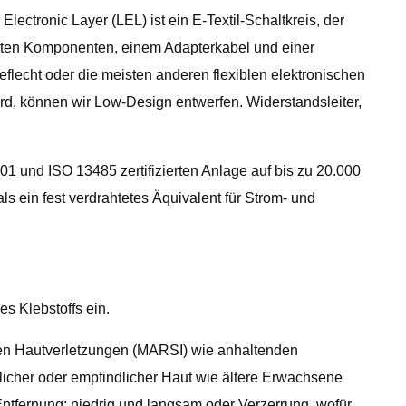
ectronic Layer (LEL) ist ein E-Textil-Schaltkreis, der
ierten Komponenten, einem Adapterkabel und einer
Geflecht oder die meisten anderen flexiblen elektronischen
ird, können wir Low-Design entwerfen. Widerstandsleiter,
01 und ISO 13485 zertifizierten Anlage auf bis zu 20.000
ls ein fest verdrahtetes Äquivalent für Strom- und
s Klebstoffs ein.
gten Hautverletzungen (MARSI) wie anhaltenden
licher oder empfindlicher Haut wie ältere Erwachsene
ntfernung: niedrig und langsam oder Verzerrung, wofür