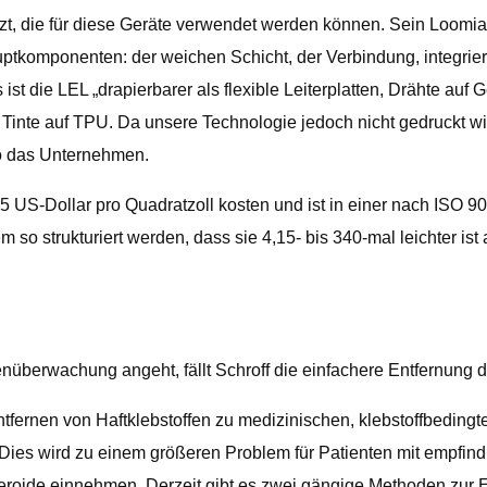
zt, die für diese Geräte verwendet werden können. Sein Loomia El
Hauptkomponenten: der weichen Schicht, der Verbindung, integr
st die LEL „drapierbarer als flexible Leiterplatten, Drähte auf 
e Tinte auf TPU. Da unsere Technologie jedoch nicht gedruckt w
so das Unternehmen.
5 US-Dollar pro Quadratzoll kosten und ist in einer nach ISO 90
o strukturiert werden, dass sie 4,15- bis 340-mal leichter ist a
überwachung angeht, fällt Schroff die einfachere Entfernung de
ntfernen von Haftklebstoffen zu medizinischen, klebstoffbedin
ies wird zu einem größeren Problem für Patienten mit empfind
eroide einnehmen. Derzeit gibt es zwei gängige Methoden zur E