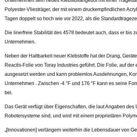
Unternehmen sein neues Klebstoffangebot mit einer Trageda
Polyester-Vliesträger, der mit einem druckempfindlichen Acry
Tagen doppelt so hoch wie vor 2022, als die Standardtragezei
Die linerfreie Stabilität des 4578 bedeutet auch, dass er bis
Unternehmen.
Neben der Haltbarkeit neuer Klebstoffe hat der Drang, Gerä
Reactis-Folie von Toray Industries geführt. Die Folie, auf de
ausgesetzt werden und kann problemlos Ausdehnungen, Kon
Unternehmen . Zwischen -4 °F und 176 °F kann es seine Form 
bei.
Das Gerät verfügt über Eigenschaften, die laut Angaben des
Robotersysteme sind, und wird mit einem proprietären Polyme
„[Innovationen] verlängern weiterhin die Lebensdauer von Ge