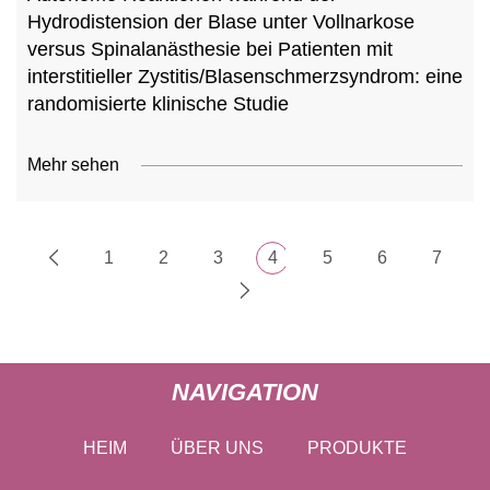
Hydrodistension der Blase unter Vollnarkose
versus Spinalanästhesie bei Patienten mit
interstitieller Zystitis/Blasenschmerzsyndrom: eine
randomisierte klinische Studie
Mehr sehen
1
2
3
4
5
6
7
NAVIGATION
HEIM
ÜBER UNS
PRODUKTE